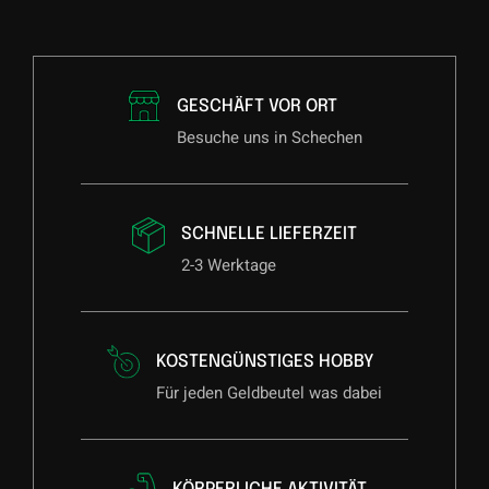
langlebige Performance – ideal für ambitionierte Spieler und
regelmäßiges Training.
Die
Target Japan MIZU Series 03
ist ideal für Spieler, die
GESCHÄFT VOR ORT
ein kraftvolles, kompaktes Barrel mit maximaler
Besuche uns in Schechen
Kontrolle suchen. Mit ihrer Torpedo-Form, präzisem Grip
und hochwertiger Verarbeitung bietet sie dir ein
dynamisches, stabiles Spielgefühl – perfekt für
konstante Scores und starke Performance am Oche.
SCHNELLE LIEFERZEIT
2-3 Werktage
KOSTENGÜNSTIGES HOBBY
Für jeden Geldbeutel was dabei