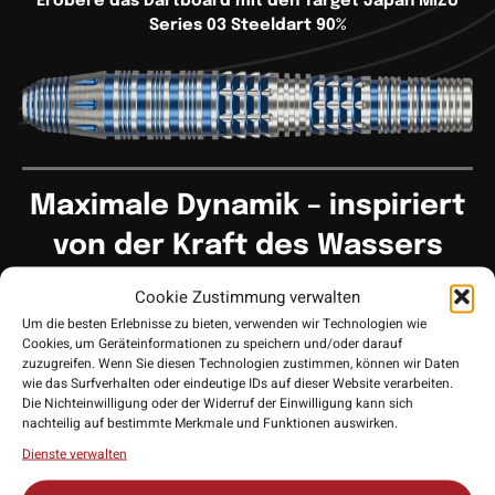
Erobere das Dartboard mit den
Target Japan MIZU
Series 03 Steeldart 90%
Maximale Dynamik – inspiriert
von der Kraft des Wassers
Cookie Zustimmung verwalten
Die
Target Japan MIZU Series 03
vereint Geschwindigkeit,
Um die besten Erlebnisse zu bieten, verwenden wir Technologien wie
Kontrolle und moderne Präzision in einem kraftvollen Setup.
Cookies, um Geräteinformationen zu speichern und/oder darauf
Der Name „Mizu“ (水) steht für Wasser – ein Symbol für
zuzugreifen. Wenn Sie diesen Technologien zustimmen, können wir Daten
Anpassungsfähigkeit, Balance und natürliche Kraft. Genau
wie das Surfverhalten oder eindeutige IDs auf dieser Website verarbeiten.
Die Nichteinwilligung oder der Widerruf der Einwilligung kann sich
diese Eigenschaften spiegeln sich im Torpedo-Design dieses
nachteilig auf bestimmte Merkmale und Funktionen auswirken.
Darts wider, der für fließende Bewegungen und dynamische
Dienste verwalten
Würfe entwickelt wurde.
Mit ihrer ikonischen
metallic-blauen Beschichtung
, inspiriert