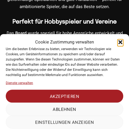
ambitionierte Spieler, die auf das Beste setzen.
Perfekt für Hobbyspieler und Vereine
Das
Board
wurde speziell für hohe Ansprüche entwickelt und
wird daher bei vielen Turnieren und Hobbyvereinen
Cookie Zustimmung verwalten
eingesetzt. Es vereint modernes Design, Spitzenmaterialien
Um die besten Erlebnisse zu bieten, verwenden wir Technologien wie
Cookies, um Geräteinformationen zu speichern und/oder darauf
und eine präzise Verarbeitung, was es zum Favoriten vieler
zuzugreifen. Wenn Sie diesen Technologien zustimmen, können wir Daten
Dartspieler macht.
wie das Surfverhalten oder eindeutige IDs auf dieser Website verarbeiten.
Die Nichteinwilligung oder der Widerruf der Einwilligung kann sich
nachteilig auf bestimmte Merkmale und Funktionen auswirken.
Hohe Qualität für Turniere
Dienste verwalten
Das
Target Gabriel Clemens Dartboard
überzeugt nicht nur
durch seine gleichmäßige Oberfläche, sondern auch durch
AKZEPTIEREN
seine
ultradünne Drahtspinne
, die die Trefferfläche maximiert
und den Spielern eine klare Sicht auf die Felder bietet.
ABLEHNEN
Mehr anzeigen
EINSTELLUNGEN ANZEIGEN
Durch sein Peak Fix Lock System, wird das Board ganz