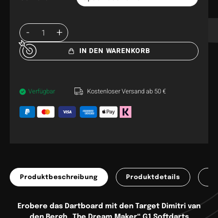
IN DEN WARENKORB
Verfügbar
Kostenloser Versand ab 50 €
Produktbeschreibung
Produktdetails
Pr
Erobere das Dartboard mit den Target Dimitri van
den Bergh „The Dream Maker“ G1 Softdarts