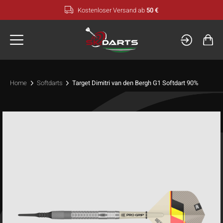
Zum
Kostenloser Versand ab
50 €
Inhalt
springen
Home
Softdarts
Target Dimitri van den Bergh G1 Softdart 90%