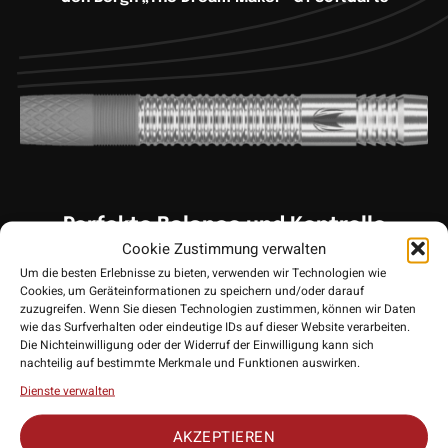
Perfekte Balance und Kontrolle
Cookie Zustimmung verwalten
Der
Target Dimitri van den Bergh G1 Dart
wurde speziell für
Um die besten Erlebnisse zu bieten, verwenden wir Technologien wie
Nachwuchstalente und aufstrebende Dartspieler entwickelt.
Cookies, um Geräteinformationen zu speichern und/oder darauf
zuzugreifen. Wenn Sie diesen Technologien zustimmen, können wir Daten
Mit seiner präzisen Balance und dem optimalen Grip sorgt er
wie das Surfverhalten oder eindeutige IDs auf dieser Website verarbeiten.
für erstklassige Wurfkontrolle. Dank des edlem Design
Die Nichteinwilligung oder der Widerruf der Einwilligung kann sich
sowohl des Darts, als auch der Verpackung, hat Target hier
nachteilig auf bestimmte Merkmale und Funktionen auswirken.
ein wahres Sammlerstück herausgebracht.
Dienste verwalten
AKZEPTIEREN
90% Tungsten (Wolfram)