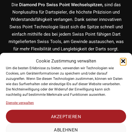
Die
Diamond Pro Swiss Point Wechselspitzen,
sind das
Nonplusultra für Dartspieler, die höchste Präzision und
Widerstandsfähigkeit verlangen. Dank seiner innovativen
Swiss Point Technologie lässt sich die Spitze schnell und
einfach mithilfe des bei jedem Swiss Point fähigen Dart
mitgelieferten Swiss Tools, am Gewinde austauschen, was
für mehr Flexibilität und Langlebigkeit der Darts sorgt.
Cookie Zustimmung verwalten
Target Wechsel
System für einfaches
Um die besten Erlebnisse zu bieten, verwenden wir Technologien wie
Austauschen der Spitzen
Cookies, um Geräteinformationen zu speichern und/oder darauf
zuzugreifen. Wenn Sie diesen Technologien zustimmen, können wir Daten
Das
Schraubsystem
von Target ermöglicht es Dartspielern,
wie das Surfverhalten oder eindeutige IDs auf dieser Website verarbeiten.
Die Nichteinwilligung oder der Widerruf der Einwilligung kann sich
die Diamond Pro Swiss Point Spitzen innerhalb von
nachteilig auf bestimmte Merkmale und Funktionen auswirken.
Sekunden zu wechseln. Die patentierte Technologie sorgt für
Dienste verwalten
einen sicheren Halt der Spitzen, die dennoch problemlos
ausgetauscht werden können. Egal, ob du eine kürzere oder
AKZEPTIEREN
längere Spitze bevorzugst – dieses System bietet dir
jederzeit die Freiheit, dein Spiel nach deinen Wünschen
ABLEHNEN