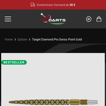
Zum
Kostenloser Versand ab
50 €
Inhalt
springen
Home
Spitzen
Target Diamond Pro Swiss Point Gold
BESTSELLER