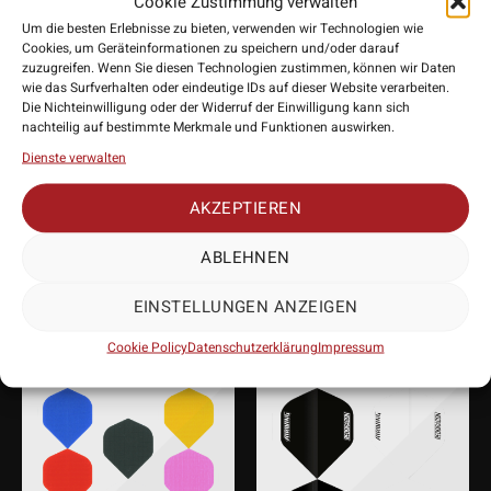
Cookie Zustimmung verwalten
Bolide Flights und werde zu einem Hingucker am Board.
Um die besten Erlebnisse zu bieten, verwenden wir Technologien wie
• Hersteller: Target
Cookies, um Geräteinformationen zu speichern und/oder darauf
• Form: No.6 / Small Standard
zuzugreifen. Wenn Sie diesen Technologien zustimmen, können wir Daten
• Stärke: 100 Micron
wie das Surfverhalten oder eindeutige IDs auf dieser Website verarbeiten.
Die Nichteinwilligung oder der Widerruf der Einwilligung kann sich
• Lieferumfang: 9 / 3 Stück
nachteilig auf bestimmte Merkmale und Funktionen auswirken.
Dienste verwalten
AKZEPTIEREN
PASSENDES
ABLEHNEN
ZUBEHÖR
EINSTELLUNGEN ANZEIGEN
Cookie Policy
Datenschutzerklärung
Impressum