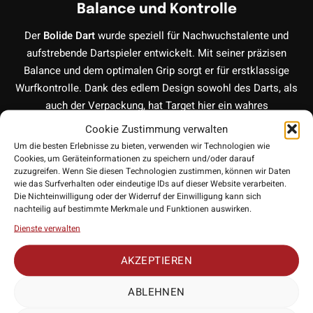
Balance und Kontrolle
Der
Bolide Dart
wurde speziell für Nachwuchstalente und
aufstrebende Dartspieler entwickelt. Mit seiner präzisen
Balance und dem optimalen Grip sorgt er für erstklassige
Wurfkontrolle. Dank des edlem Design sowohl des Darts, als
auch der Verpackung, hat Target hier ein wahres
Sammlerstück herausgebracht.
Cookie Zustimmung verwalten
Um die besten Erlebnisse zu bieten, verwenden wir Technologien wie
Cookies, um Geräteinformationen zu speichern und/oder darauf
zuzugreifen. Wenn Sie diesen Technologien zustimmen, können wir Daten
90% Tungsten (Wolfram)
wie das Surfverhalten oder eindeutige IDs auf dieser Website verarbeiten.
Die Nichteinwilligung oder der Widerruf der Einwilligung kann sich
Die Darts bestehen aus hochwertigem 90% Wolfram
nachteilig auf bestimmte Merkmale und Funktionen auswirken.
(Tungsten), was für Langlebigkeit und Präzision sorgt. Durch
Dienste verwalten
den hohen Tungsten Anteil ist gewährleistet, dass sich der
AKZEPTIEREN
Dart lange vor Abnutzung bewahrt. Ideal für Spieler, die ihre
Technik verfeinern möchten.
ABLEHNEN