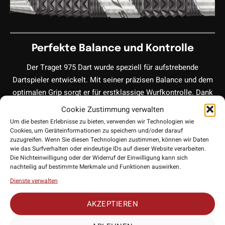
Perfekte Balance und Kontrolle
Der Traget 975 Dart wurde speziell für aufstrebende
Dartspieler entwickelt. Mit seiner präzisen Balance und dem
optimalen Grip sorgt er für erstklassige Wurfkontrolle. Dank
des edlem Design sowohl des Darts, als auch der
Cookie Zustimmung verwalten
Verpackung, hat Target hier ein wahres Sammlerstück
Um die besten Erlebnisse zu bieten, verwenden wir Technologien wie
herausgebracht.
Cookies, um Geräteinformationen zu speichern und/oder darauf
zuzugreifen. Wenn Sie diesen Technologien zustimmen, können wir Daten
wie das Surfverhalten oder eindeutige IDs auf dieser Website verarbeiten.
Die Nichteinwilligung oder der Widerruf der Einwilligung kann sich
nachteilig auf bestimmte Merkmale und Funktionen auswirken.
97,5% Tungsten (Wolfram)
Dienste verwalten
Mit 97,5% Tungsten haben diese HighEnd Steeldarts den
AKZEPTIEREN
höchsten Tungstengehalt, den es bei Target jemals gab, was
für Langlebigkeit und Präzision sorgt. Durch den hohen