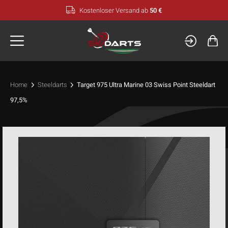
Zum
Kostenloser Versand ab
50 €
Inhalt
springen
Home
Steeldarts
Target 975 Ultra Marine 03 Swiss Point Steeldart
97,5%