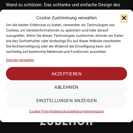
Wand zu schützen. Das schlanke und einfache Design des
Surrounds passt zu jedem Dartboard und lässt sich ohne
Cookie Zustimmung verwalten
zusätzliche Befestigungen oder Werkzeuge kinderleicht
Um die besten Erlebnisse zu bieten, verwenden wir Technologien wie
montieren. Neben seiner funktionalen Rolle verleiht er dem
Cookies, um Geräteinformationen zu speichern und/oder darauf
Dartbereich auch ein sauberes und professionelles
zuzugreifen. Wenn Sie diesen Technologien zustimmen, können wir Daten
wie das Surfverhalten oder eindeutige IDs auf dieser Website verarbeiten.
Erscheinungsbild.
Die Nichteinwilligung oder der Widerruf der Einwilligung kann sich
• Hersteller: Shot!
nachteilig auf bestimmte Merkmale und Funktionen auswirken.
• Anwendung: Steeldart
Dienste verwalten
• Material: PU
• Lieferumfang: 1 Stück
AKZEPTIEREN
ABLEHNEN
EINSTELLUNGEN ANZEIGEN
PASSENDES
Cookie Policy
Datenschutzerklärung
Impressum
ZUBEHÖR