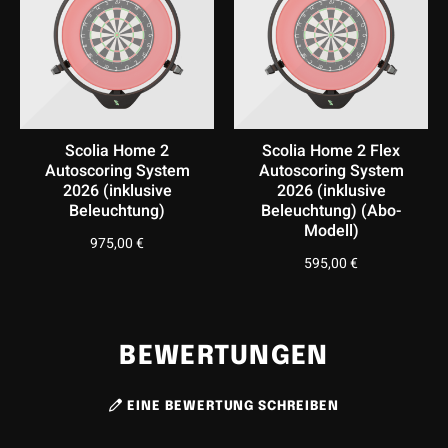
überarbeiteten, modernen Design sowie signifikanten
Verbesserungen in der Hardware und Software revolutioniert
Scolia die Dart-Erfahrung. Entdecken Sie die Spitzenleistung
und Präzision, die das
Scolia Home 2
zu einem
unverzichtbaren Tool für Dart-Enthusiasten macht.
Scolia Home 2
Scolia Home 2 Flex
Montiert wird das Home 2 System ganz einfach, mithilfe
Autoscoring System
Autoscoring System
der mitgelieferten Bohrvorlage.
2026 (inklusive
2026 (inklusive
Beleuchtung)
Beleuchtung) (Abo-
Modell)
975,00
€
595,00
€
BEWERTUNGEN
EINE BEWERTUNG SCHREIBEN