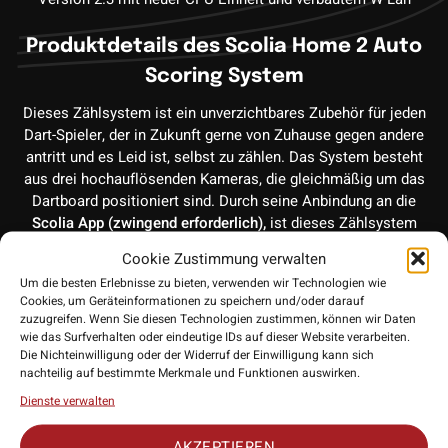
Produktdetails des Scolia Home 2 Auto
Scoring System
Dieses Zählsystem ist ein unverzichtbares Zubehör für jeden
Dart-Spieler, der in Zukunft gerne von Zuhause gegen andere
antritt und es Leid ist, selbst zu zählen. Das System besteht
aus drei hochauflösenden Kameras, die gleichmäßig um das
Dartboard positioniert sind. Durch seine Anbindung an die
Scolia App (zwingend erforderlich),
ist dieses Zählsystem
mit jedem Gerät kompatibel, das die
Scolia App
im Browser
Cookie Zustimmung verwalten
geöffnet werden kann. Eine kleine Recheneinheit ist unter
Um die besten Erlebnisse zu bieten, verwenden wir Technologien wie
dem Ring positioniert, welches störungsfreies Spielen
Cookies, um Geräteinformationen zu speichern und/oder darauf
garantiert.
zuzugreifen. Wenn Sie diesen Technologien zustimmen, können wir Daten
wie das Surfverhalten oder eindeutige IDs auf dieser Website verarbeiten.
Die Nichteinwilligung oder der Widerruf der Einwilligung kann sich
Montage und
Internetinternetverbindung
nachteilig auf bestimmte Merkmale und Funktionen auswirken.
Die mitgelieferte Bohrvorlage ermöglicht eine präzise
Dienste verwalten
Positionierung des Zählsystems, die stabilen drei Füße des
Scolia-Systems sorgen für sicheren Halt, erlebe maximale
AKZEPTIEREN