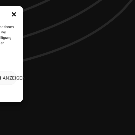
rmationen
 wir
illigung
nen
N ANZEIGEN