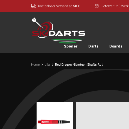
Zum
Kostenloser Versand ab
50 €
Lieferzeit: 2-3 Wer
Inhalt
springen
Spieler
Darts
Boards
Home
Lila
Red Dragon Nitrotech Shafts Rot