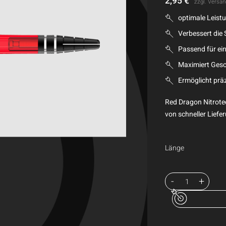
2,95
€
zzgl.
Versan
optimale Leist
Verbessert die 
Passend für ein
Maximiert Gesc
Ermöglicht präz
Red Dragon Nitrotec
von schneller Liefer
Länge