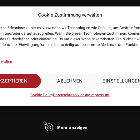
Cookie Zustimmung verwalten
sten Erlebnisse zu bieten, verwenden wir Technologien wie Cookies, um Geräteinfo
ern und/oder darauf zuzugreifen. Wenn Sie diesen Technologien zustimmen, können
das Surfverhalten oder eindeutige IDs auf dieser Website verarbeiten. Die Nichteinw
iderruf der Einwilligung kann sich nachteilig auf bestimmte Merkmale und Funktio
.
rwalten
KZEPTIEREN
ABLEHNEN
EINSTELLUNGE
Cookie Policy
Datenschutzerklärung
Impressum
r: Red Dragon
ang: 3 Exemplare
Mehr anzeigen
 Kunststoff