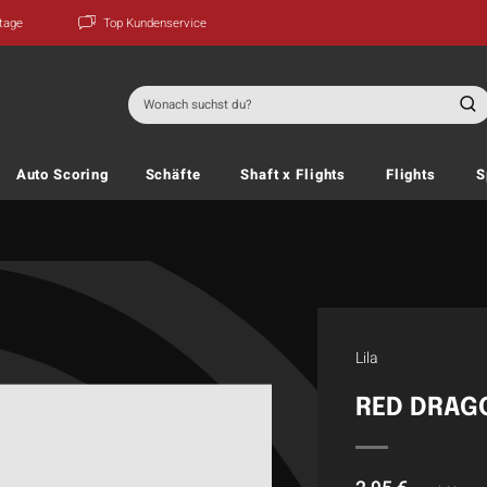
ktage
Top Kundenservice
Suchen
nach:
Auto Scoring
Schäfte
Shaft x Flights
Flights
S
Lila
RED DRAG