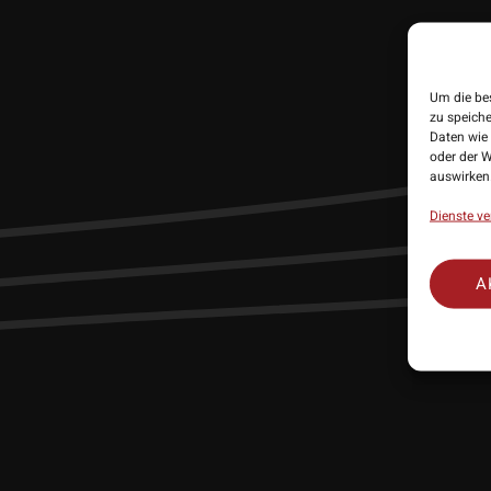
Um die be
zu speich
Daten wie 
oder der W
auswirken
Dienste ve
A
• Herstelle
• Lieferumf
• Material: