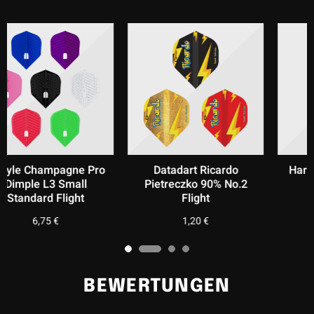
rdo
Harrows Carbon Small
Target Pro Ultra 
 No.2
Standard Flight
Standard Flight (
Stück)
1,30
€
3,95
€
BEWERTUNGEN