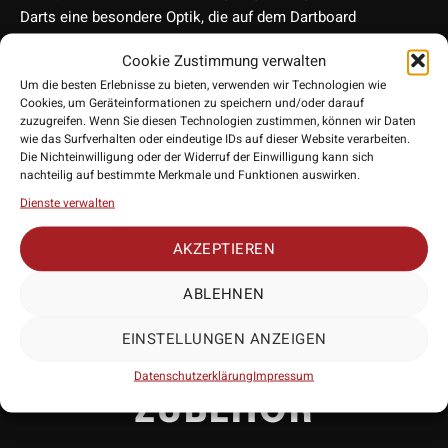
Darts eine besondere Optik, die auf dem Dartboard
hervorsticht. Abgesehen von ihrem beeindruckenden
Cookie Zustimmung verwalten
Aussehen bieten diese Flights auch eine stabile Flugbahn der
Um die besten Erlebnisse zu bieten, verwenden wir Technologien wie
Darts, die zu präzisen und zielsicheren Würfen beiträgt. Sie
Cookies, um Geräteinformationen zu speichern und/oder darauf
sind strapazierfähig und halten auch bei intensivem
zuzugreifen. Wenn Sie diesen Technologien zustimmen, können wir Daten
wie das Surfverhalten oder eindeutige IDs auf dieser Website verarbeiten.
Dartspielen lange.
Die Nichteinwilligung oder der Widerruf der Einwilligung kann sich
• Hersteller: Red Dragon
nachteilig auf bestimmte Merkmale und Funktionen auswirken.
• Form: Standard/No2
Dienste verwalten
• Stärke: 100 Micron
• Lieferumfang: 3 Exemplare
AKZEPTIEREN
ABLEHNEN
EINSTELLUNGEN ANZEIGEN
PASSENDES
Datenschutzerklärung
Impressum
ZUBEHÖR