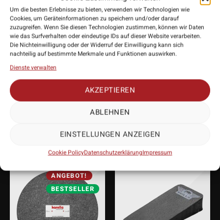
Um die besten Erlebnisse zu bieten, verwenden wir Technologien wie
bevorzugten Wahl für Dart-Enthusiasten weltweit.
Cookies, um Geräteinformationen zu speichern und/oder darauf
• Hersteller: One80
zuzugreifen. Wenn Sie diesen Technologien zustimmen, können wir Daten
• Anwendung: Steeldartboards
wie das Surfverhalten oder eindeutige IDs auf dieser Website verarbeiten.
Die Nichteinwilligung oder der Widerruf der Einwilligung kann sich
• Lieferumfang: 1 Stück
nachteilig auf bestimmte Merkmale und Funktionen auswirken.
Dienste verwalten
AKZEPTIEREN
PASSENDES
ABLEHNEN
ZUBEHÖR
EINSTELLUNGEN ANZEIGEN
Cookie Policy
Datenschutzerklärung
Impressum
ANGEBOT!
BESTSELLER