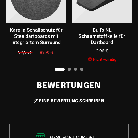
hallschutz für
Bull’s NL
Löwen 
rtboards mit
Schaumstoffkeile für
Ersatzs
rtem Surround
Dartboard
17,
ab
2,95
€
€
Ursprünglicher
89,95
€
Aktueller
Preis
Preis
war:
ist:
Nicht vorrätig
99,95 €
89,95 €.
BEWERTUNGEN
EINE BEWERTUNG SCHREIBEN
GESCHÄFT VOR ORT