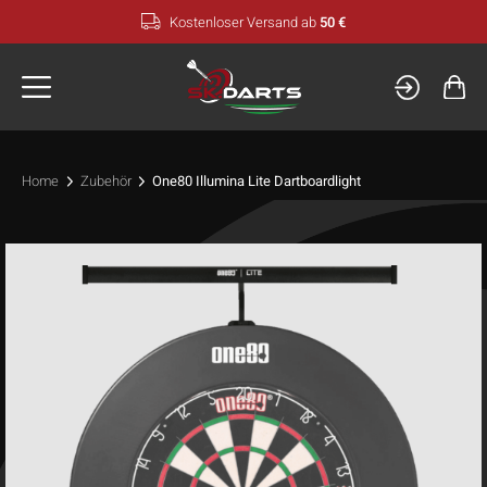
Zum
Kostenloser Versand ab
50 €
Inhalt
springen
Home
Zubehör
One80 Illumina Lite Dartboardlight