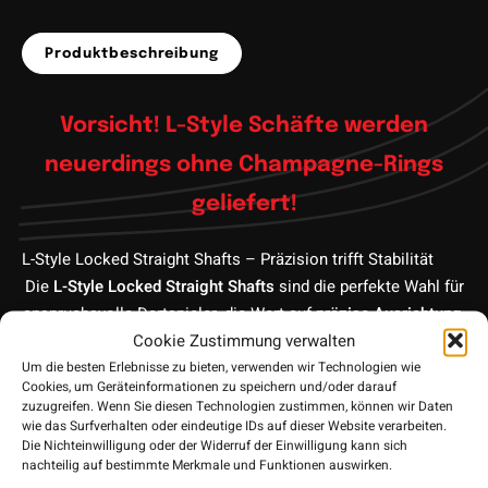
Produktbeschreibung
Vorsicht! L-Style Schäfte werden
neuerdings ohne Champagne-Rings
geliefert!
L-Style Locked Straight Shafts – Präzision trifft Stabilität
Die
L-Style Locked Straight Shafts
sind die perfekte Wahl für
anspruchsvolle Dartspieler, die Wert auf
präzise Ausrichtung
,
Cookie Zustimmung verwalten
hohe Haltbarkeit
und
verlässliche Performance
legen. Diese
Um die besten Erlebnisse zu bieten, verwenden wir Technologien wie
hochwertigen Kunststoff-Shafts sind optimal auf die L-Style
Cookies, um Geräteinformationen zu speichern und/oder darauf
Flights abgestimmt und sorgen für ein festes,
zuzugreifen. Wenn Sie diesen Technologien zustimmen, können wir Daten
verdrehsicheres Flight-Shaft-System – ideal für Soft- und
wie das Surfverhalten oder eindeutige IDs auf dieser Website verarbeiten.
Die Nichteinwilligung oder der Widerruf der Einwilligung kann sich
Steeldarts.
nachteilig auf bestimmte Merkmale und Funktionen auswirken.