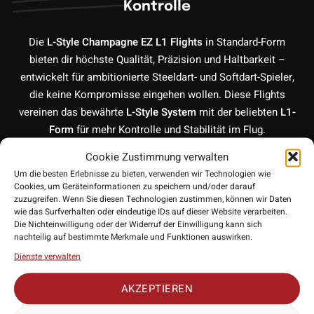
Kontrolle
Die
L-Style Champagne EZ L1 Flights
in Standard-Form
bieten dir höchste Qualität, Präzision und Haltbarkeit –
entwickelt für ambitionierte Steeldart- und Softdart-Spieler,
die keine Kompromisse eingehen wollen. Diese Flights
vereinen das bewährte
L-Style System
mit der beliebten
L1-
Form
für mehr Kontrolle und Stabilität im Flug.
Cookie Zustimmung verwalten
Integriertes Champagne Ring System
Um die besten Erlebnisse zu bieten, verwenden wir Technologien wie
Cookies, um Geräteinformationen zu speichern und/oder darauf
Dank des integrierten
Champagne Rings
brauchst du keine
zuzugreifen. Wenn Sie diesen Technologien zustimmen, können wir Daten
separaten Ringe mehr – der Flight wird sicher auf dem Shaft
wie das Surfverhalten oder eindeutige IDs auf dieser Website verarbeiten.
Die Nichteinwilligung oder der Widerruf der Einwilligung kann sich
fixiert und schützt gleichzeitig vor Robin Hoods. Das
nachteilig auf bestimmte Merkmale und Funktionen auswirken.
bedeutet:
Weniger Fallouts, mehr Präzision und längere
Dienste verwalten
Lebensdauer
deiner Darts.
AKZEPTIEREN
Optimale Form für präzise Würfe