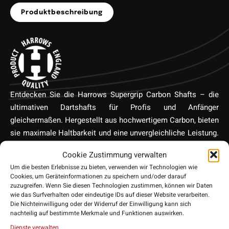
Produktbeschreibung
Entdecken Sie die Harrows Supergrip Carbon Shafts – die
ultimativen Dartshafts für Profis und Anfänger
gleichermaßen. Hergestellt aus hochwertigem Carbon, bieten
sie maximale Haltbarkeit und eine unvergleichliche Leistung.
Die einzigartige Supergrip-Technologie sorgt dafür, dass Ihr
Cookie Zustimmung verwalten
Flight immer sicher sitzt, ohne während des Spiels zu
Um die besten Erlebnisse zu bieten, verwenden wir Technologien wie
verrutschen. Das leichte Design gewährleistet eine perfekte
Cookies, um Geräteinformationen zu speichern und/oder darauf
Balance und fördert eine bessere Wurfpräzision. Geeignet für
zuzugreifen. Wenn Sie diesen Technologien zustimmen, können wir Daten
wie das Surfverhalten oder eindeutige IDs auf dieser Website verarbeiten.
die meisten Dartflights, sind diese Shafts vielseitig
Die Nichteinwilligung oder der Widerruf der Einwilligung kann sich
einsetzbar und ein Muss für jeden Dartspieler. Elegant, stark
nachteilig auf bestimmte Merkmale und Funktionen auswirken.
und präzise – das sind die Harrows Supergrip Carbon Shafts.
Dienste verwalten