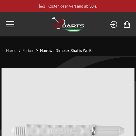
Zum
Kostenloser Versand ab
50 €
Inhalt
springen
Home
Farben
Harrows Dimplex Shafts Weiß