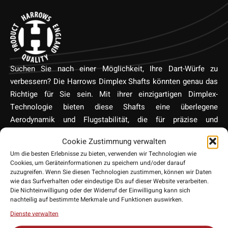
Suchen Sie nach einer Möglichkeit, Ihre Dart-Würfe zu
verbessern? Die Harrows Dimplex Shafts könnten genau das
Richtige für Sie sein. Mit ihrer einzigartigen Dimplex-
Technologie bieten diese Shafts eine überlegene
Aerodynamik und Flugstabilität, die für präzise und
konsistente Würfe sorgt. Hergestellt aus hochwertigen
Cookie Zustimmung verwalten
Materialien, garantieren sie Langlebigkeit und widerstehen
Um die besten Erlebnisse zu bieten, verwenden wir Technologien wie
dem täglichen Verschleiß. Darüber hinaus ist das Universal-
Cookies, um Geräteinformationen zu speichern und/oder darauf
Design mit den meisten Dartpfeilen kompatibel, sodass Sie
zuzugreifen. Wenn Sie diesen Technologien zustimmen, können wir Daten
wie das Surfverhalten oder eindeutige IDs auf dieser Website verarbeiten.
sich keine Sorgen über die Passform machen müssen. Egal
Die Nichteinwilligung oder der Widerruf der Einwilligung kann sich
ob Sie ein Profi oder ein Anfänger sind, die Harrows Dimplex
nachteilig auf bestimmte Merkmale und Funktionen auswirken.
Shafts werden Ihr Dartspiel auf das nächste Level heben.
Dienste verwalten
Investieren Sie in Qualität und Präzision mit Harrows