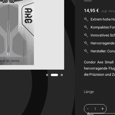
14,95
€
zzgl.
Vers
Extrem hohe Ha
Kompaktes Fo
Innovatives Sc
Hervorragende 
Hersteller: Con
Condor Axe Small 
hervorragende Flugs
die Präzision und Z
Länge