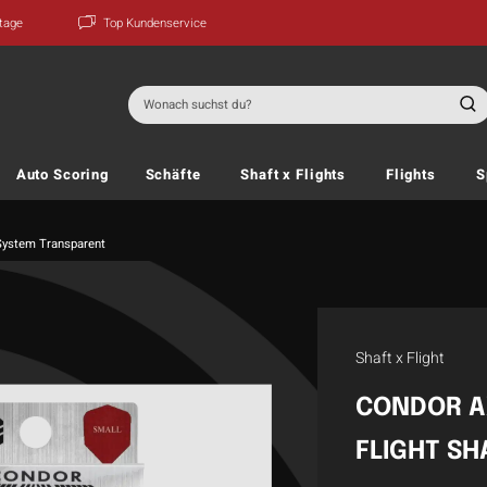
ktage
Top Kundenservice
Suchen
nach:
Auto Scoring
Schäfte
Shaft x Flights
Flights
S
 System Transparent
Shaft x Flight
CONDOR A
FLIGHT S