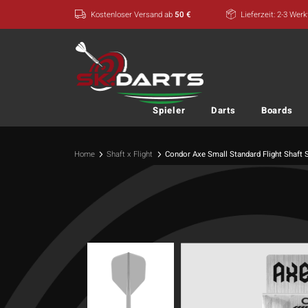
Zum
Kostenloser Versand ab
50 €
Lieferzeit: 2-3 Wer
Inhalt
springen
Spieler
Darts
Boards
Home
Shaft x Flight
Condor Axe Small Standard Flight Shaft