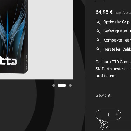
64,95
€
zzgl.
Vers
Optimaler Grip
Gefertigt aus 1
Kompakte Tea
Hersteller: Cali
Caliburn TTD Comple
SK.Darts bestellen 
profitieren!
Gewicht