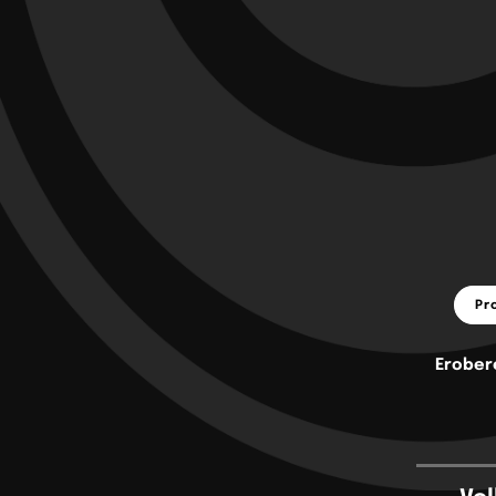
Pr
Erober