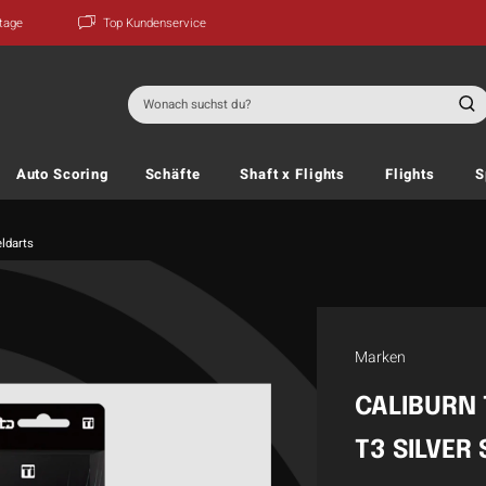
ktage
Top Kundenservice
Suchen
nach:
Auto Scoring
Schäfte
Shaft x Flights
Flights
S
ldarts
Marken
CALIBURN 
T3 SILVER