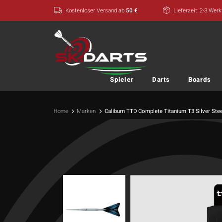
Zum
Kostenloser Versand ab
50 €
Lieferzeit: 2-3 Wer
Inhalt
springen
Spieler
Darts
Boards
Home
Marken
Caliburn TTD Complete Titanium T3 Silver Stee