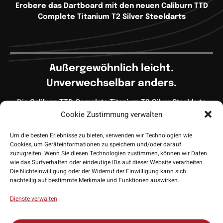
Erobere das Dartboard mit den neuen Caliburn TTD
Complete Titanium T2 Silver Steeldarts
Außergewöhnlich leicht.
Unverwechselbar anders.
Die
Caliburn TTD Complete Titanium T2 Silver Steeldarts
Cookie Zustimmung verwalten
sind alles andere als gewöhnlich. Gefertigt aus
100 % Titan
und mit einem Gesamtgewicht von nur
6 Gramm
bieten sie
Um die besten Erlebnisse zu bieten, verwenden wir Technologien wie
ein Dart-Erlebnis, das sich deutlich von klassischen
Cookies, um Geräteinformationen zu speichern und/oder darauf
Tungsten-Darts unterscheidet. Für Spieler, die neue Wege
zuzugreifen. Wenn Sie diesen Technologien zustimmen, können wir Daten
wie das Surfverhalten oder eindeutige IDs auf dieser Website verarbeiten.
gehen, ihre Technik verfeinern oder einfach etwas
Die Nichteinwilligung oder der Widerruf der Einwilligung kann sich
Einzigartiges am Oche spielen möchten, ist der T2 Silver eine
nachteilig auf bestimmte Merkmale und Funktionen auswirken.
spannende Alternative mit unverwechselbarem Charakter.
Dienste verwalten