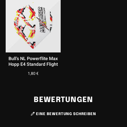
Die
Caliburn TTD Complete Titanium T2 Silver Steeldarts
vereinen modernes Design, hochwertige Titan-
Technologie und ein außergewöhnlich leichtes
Spielgefühl. Perfekt für alle, die ihre Technik
herausfordern und ein wirklich einzigartiges Setup
spielen möchten.
Bull’s NL Powerflite Max
Hopp E4 Standard Flight
1,80
€
BEWERTUNGEN
EINE BEWERTUNG SCHREIBEN