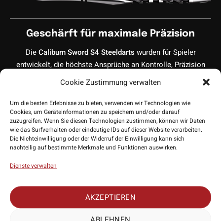
Geschärft für maximale Präzision
Die
Caliburn Sword S4 Steeldarts
wurden für Spieler
entwickelt, die höchste Ansprüche an Kontrolle, Präzision
und Verarbeitungsqualität stellen. Mit ihrem hochwertigen
Cookie Zustimmung verwalten
95 % Tungsten Barrel
, der klassischen Formgebung und den
präzise gefrästen Gripzonen bieten sie ein professionelles
Um die besten Erlebnisse zu bieten, verwenden wir Technologien wie
Cookies, um Geräteinformationen zu speichern und/oder darauf
Spielgefühl für ambitionierte Spieler und Wettkämpfer.
zuzugreifen. Wenn Sie diesen Technologien zustimmen, können wir Daten
wie das Surfverhalten oder eindeutige IDs auf dieser Website verarbeiten.
Die Nichteinwilligung oder der Widerruf der Einwilligung kann sich
nachteilig auf bestimmte Merkmale und Funktionen auswirken.
95% Tungsten für enge Gruppierungen
Dienste verwalten
Dank des hohen
95 % Tungsten-Anteils
verfügt der Barrel
über eine besonders schlanke Bauweise. Dadurch bleibt
AKZEPTIEREN
mehr Platz für enge Gruppierungen im Triple-Feld und höhere
Scores auf dem Board. Die hochwertige
ABLEHNEN