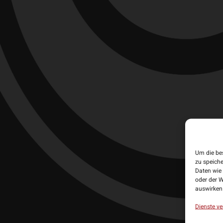
Die Bull’s 
Ergänzung f
E2 Flights
Um die be
zu speich
• Hersteller:
Daten wie 
• Form: No
oder der W
• Stärke: 1
auswirken
• Lieferumf
Dienste ve