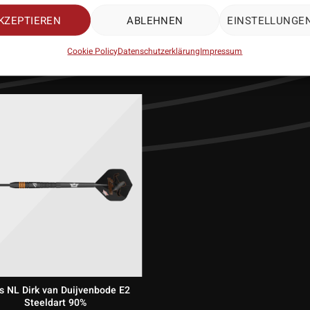
KZEPTIEREN
ABLEHNEN
EINSTELLUNGE
PASSENDES ZUBEHÖR
Cookie Policy
Datenschutzerklärung
Impressum
’s NL Dirk van Duijvenbode E2
Steeldart 90%