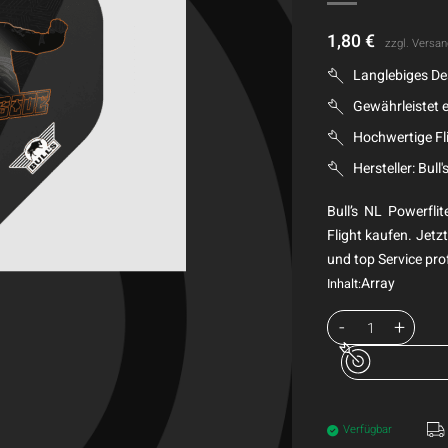
1,80
€
zzgl.
Versan
Langlebiges De
Gewährleistet e
Hochwertige Fli
Hersteller: Bull'
Bull’s NL Powerfli
Flight kaufen. Jetz
und top Service prof
Array
Inhalt:
Verfügbar