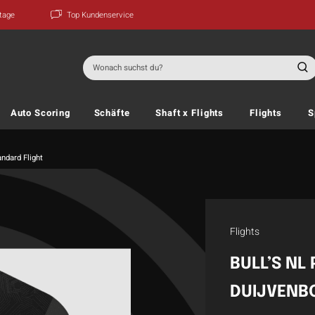
ktage
Top Kundenservice
Suchen
nach:
Auto Scoring
Schäfte
Shaft x Flights
Flights
S
andard Flight
Flights
BULL’S NL
DUIJVENBO