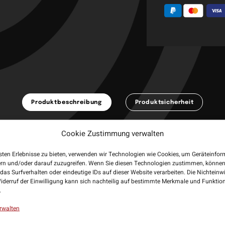
Produktbeschreibung
Produktsicherheit
NL Powerflite Dirk van Duijvenbode Aubergenius E2 Standard Flights sind d
Cookie Zustimmung verwalten
ür deine Darts. Kaufe jetzt die neuen Bull’s NL Player 100 Dirk van Duijv
 und werde zu einem Hingucker am Board.
sten Erlebnisse zu bieten, verwenden wir Technologien wie Cookies, um Geräteinfo
ern und/oder darauf zuzugreifen. Wenn Sie diesen Technologien zustimmen, können
 Bull’s NL
das Surfverhalten oder eindeutige IDs auf dieser Website verarbeiten. Die Nichteinw
.2/Standard
iderruf der Einwilligung kann sich nachteilig auf bestimmte Merkmale und Funktio
00 Micron
.
ang: 3 Stück
rwalten