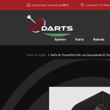
Zum
Kostenloser Versand ab
50 €
Lieferzeit: 2-3 Wer
Inhalt
springen
Spieler
Darts
Boards
Home
Flights
Bull’s NL Powerflite Dirk van Duijvenbode E2 St