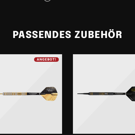
te
rote Akzentringe am Barrelende
greifen die ikonischen Vereinsfarben 
dem Dart eine dynamische, elegante Optik. In Kombination mit dem
roten 
chaft
und dem
Motex Flight mit offiziellem FC Bayern München Logo
e
perfekt abgestimmtes Setup mit maximalem Wiedererkennungswert.
PASSENDES ZUBEHÖR
S FC Bayern München Soft Dart
kombiniert präzise Spieleigensc
klusiven Vereinsdesign. Ein idealer Dart für Fans des FC Bayer
ler, die Wert auf Qualität, Kontrolle und ein starkes visuelles 
ANGEBOT!
legen.