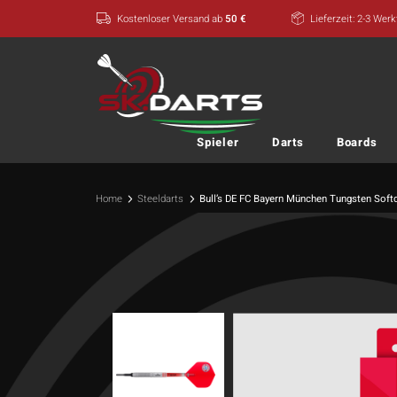
Zum
Kostenloser Versand ab
50 €
Lieferzeit: 2-3 Wer
Inhalt
springen
Spieler
Darts
Boards
Home
Steeldarts
Bull’s DE FC Bayern München Tungsten Soft