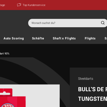
ktage
Top Kundenservice
Suchen
nach:
Auto Scoring
Schäfte
Shaft x Flights
Flights
S
dart 90%
Steeldarts
BULL’S DE
TUNGSTEN