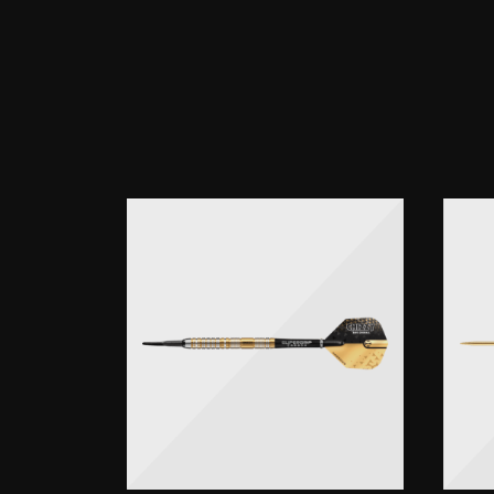
Dezen
verleihen 
Medium S
Der
BULL’
einem ex
und Spie