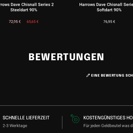
rows Dave Chisnall Series 2
Harrows Dave Chisnall Seri
Steeldart 90%
Softdart 90%
Ursprünglicher
Aktueller
72,95
€
65,65
€
76,95
€
Preis
Preis
war:
ist:
72,95 €
65,65 €.
BEWERTUNGEN
EINE BEWERTUNG SCH
SCHNELLE LIEFERZEIT
KOSTENGÜNSTIGES HO
2-3 Werktage
Für jeden Geldbeutel was d