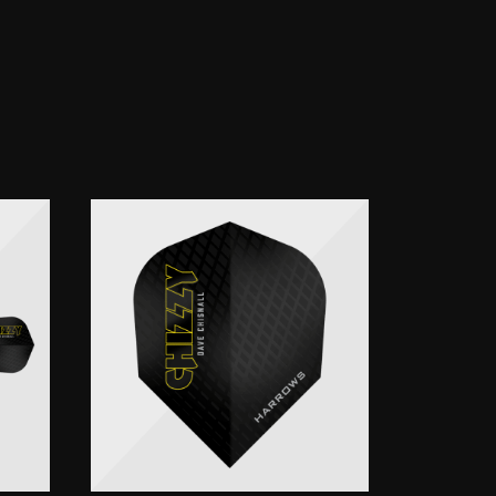
auf und
B-Grip TTC
ntsteht ein
haften mit
n München
Statement