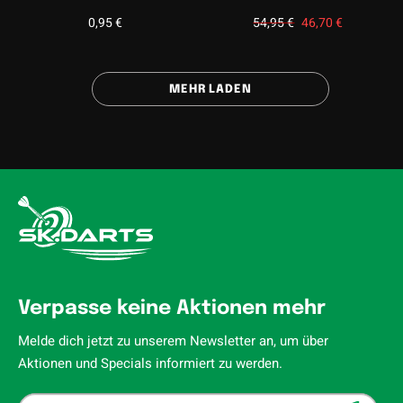
0,95
€
54,95
€
Ursprünglicher
46,70
€
Aktueller
Preis
Preis
war:
ist:
54,95 €
46,70 €.
MEHR LADEN
Verpasse keine Aktionen mehr
Melde dich jetzt zu unserem Newsletter an, um über
Aktionen und Specials informiert zu werden.