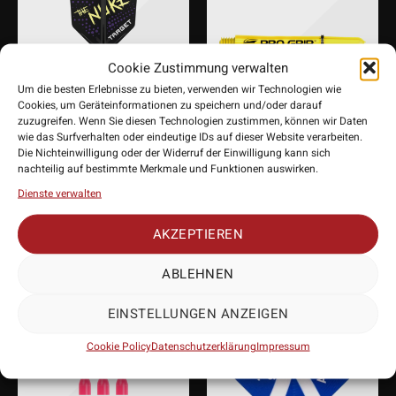
Cookie Zustimmung verwalten
Um die besten Erlebnisse zu bieten, verwenden wir Technologien wie
Cookies, um Geräteinformationen zu speichern und/oder darauf
zuzugreifen. Wenn Sie diesen Technologien zustimmen, können wir Daten
wie das Surfverhalten oder eindeutige IDs auf dieser Website verarbeiten.
Target K-Flex Luke
Target Pro Grip Shafts
Die Nichteinwilligung oder der Widerruf der Einwilligung kann sich
Littler Small Standard
(9 Stück) – Gelb
nachteilig auf bestimmte Merkmale und Funktionen auswirken.
No.6 Flight Shaft
Dienste verwalten
4,75
€
System
14,95
€
AKZEPTIEREN
ABLEHNEN
EINSTELLUNGEN ANZEIGEN
Cookie Policy
Datenschutzerklärung
Impressum