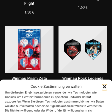
Flight
1,60
€
1,50
€
Winmau Prism Zeta
Winmau Rock Legends
PDC Standard Flight
Scorpions Standard
Cookie Zustimmung verwalten
Pack
Flight
Um die besten Erlebnisse zu bieten, verwenden wir Technologien wie
Cookies, um Geräteinformationen zu speichern und/oder darauf
8,95
€
1,50
€
zuzugreifen. Wenn Sie diesen Technologien zustimmen, können wir Daten
wie das Surfverhalten oder eindeutige IDs auf dieser Website verarbeiten.
Die Nichteinwilligung oder der Widerruf der Einwilligung kann sich