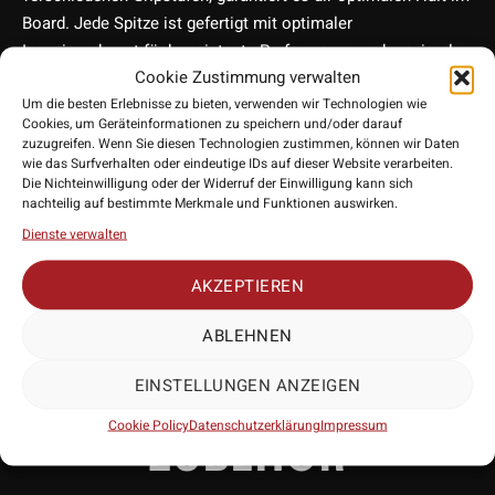
Board. Jede Spitze ist gefertigt mit optimaler
Ingenieurskunst für konsistente Performance und maximale
Cookie Zustimmung verwalten
Langlebigkeit. Hol dir jetzt die Target LNC Swiss Storm Point
Um die besten Erlebnisse zu bieten, verwenden wir Technologien wie
2024, um dein Dart-Erlebnis zu optimieren. – Qualität und
Cookies, um Geräteinformationen zu speichern und/oder darauf
Präzision, die du spüren wirst!
zuzugreifen. Wenn Sie diesen Technologien zustimmen, können wir Daten
• Hersteller: Target Darts
wie das Surfverhalten oder eindeutige IDs auf dieser Website verarbeiten.
Die Nichteinwilligung oder der Widerruf der Einwilligung kann sich
• Länge: 26mm / 30mm / 35mm
nachteilig auf bestimmte Merkmale und Funktionen auswirken.
• Art: Swiss Point
Dienste verwalten
• Lieferumfang: 3 Stück
• Herstellernummer:
AKZEPTIEREN
ABLEHNEN
EINSTELLUNGEN ANZEIGEN
PASSENDES
Cookie Policy
Datenschutzerklärung
Impressum
ZUBEHÖR