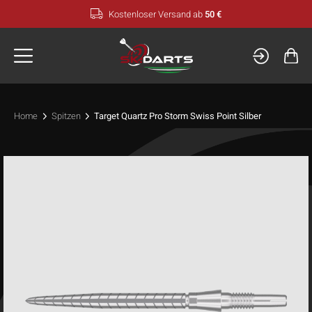
Zum
Kostenloser Versand ab
50 €
Inhalt
springen
Home
Spitzen
Target Quartz Pro Storm Swiss Point Silber