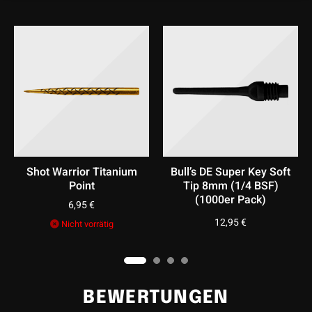
Shot Warrior Titanium
Bull’s DE Super Key Soft
O
Point
Tip 8mm (1/4 BSF)
(1000er Pack)
6,95
€
12,95
€
Nicht vorrätig
BEWERTUNGEN