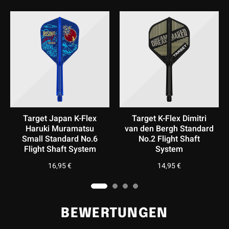
Target K-Flex Dimitri
Target K-Flex Gabriel
T
an den Bergh Standard
Clemens Standard No.2
Lit
No.2 Flight Shaft
Flight Shaft System
System
14,95
€
14,95
€
BEWERTUNGEN