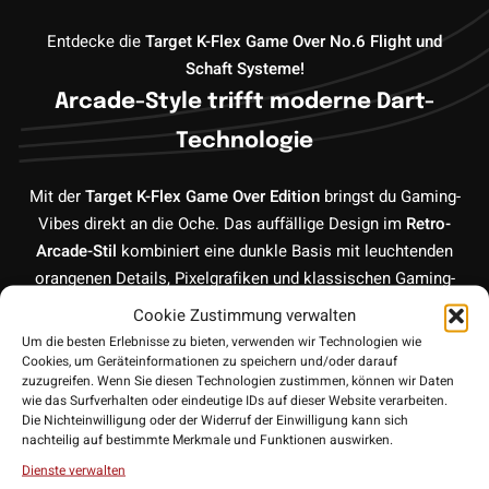
Entdecke die
Target K-Flex Game Over No.6 Flight und
Schaft Systeme
!
Arcade-Style trifft moderne Dart-
Technologie
Mit der
Target K-Flex Game Over Edition
bringst du Gaming-
Vibes direkt an die Oche. Das auffällige Design im
Retro-
Arcade-Stil
kombiniert eine dunkle Basis mit leuchtenden
orangenen Details, Pixelgrafiken und klassischen Gaming-
Elementen – ein echter Hingucker für dein Setup.
Cookie Zustimmung verwalten
Um die besten Erlebnisse zu bieten, verwenden wir Technologien wie
Cookies, um Geräteinformationen zu speichern und/oder darauf
All-in-One System für maximale
zuzugreifen. Wenn Sie diesen Technologien zustimmen, können wir Daten
Stabilität
wie das Surfverhalten oder eindeutige IDs auf dieser Website verarbeiten.
Die Nichteinwilligung oder der Widerruf der Einwilligung kann sich
Das K-Flex System vereint
Flight und Schaft in einer einzigen
nachteilig auf bestimmte Merkmale und Funktionen auswirken.
Einheit
, wodurch klassische Probleme wie herausfallende
Dienste verwalten