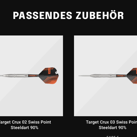
PASSENDES ZUBEHÖR
t Crux 90 % Softdarts
vereinen modernes Design, innovative Te
rwechselbares Griffgefühl. Sie sind die perfekte Wahl für Spieler,
 mehr Kontrolle, Präzision und Stil auf das nächste Level bring
arget Crux 02 Swiss Point
Target Crux 03 Swiss Poi
Steeldart 90%
Steeldart 90%