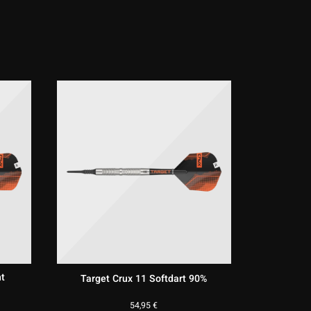
chnik und
 die ihre
en wollen.
nt
Target Crux 11 Softdart 90%
54,95
€