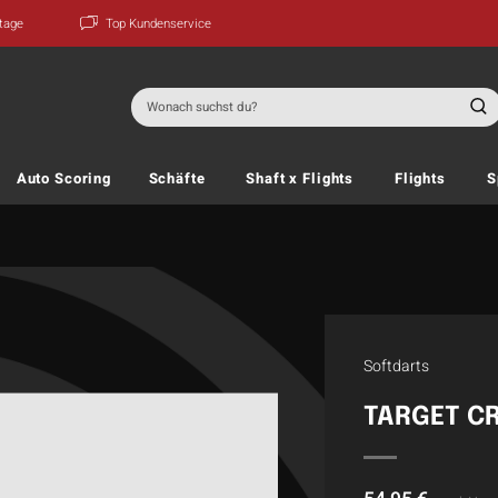
ktage
Top Kundenservice
Suchen
nach:
Auto Scoring
Schäfte
Shaft x Flights
Flights
S
Softdarts
TARGET CR