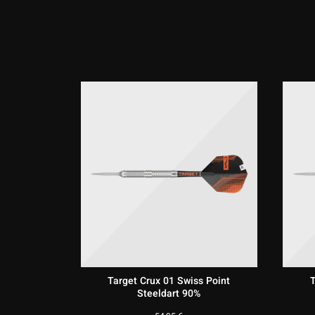
Die
Targe
ein unve
Würfe mit
Target Crux 01 Swiss Point
T
Steeldart 90%