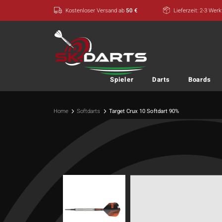
Zum
Kostenloser Versand ab
50 €
Lieferzeit: 2-3 Wer
Inhalt
springen
Spieler
Darts
Boards
Home
Softdarts
Target Crux 10 Softdart 90%