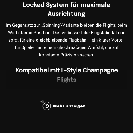
Locked System für maximale
Ausrichtung
Im Gegensatz zur „Spinning“-Variante bleiben die Flights beim
Wurf
starr in Position
. Das verbessert die
Flugstabilität
und
sorgt für eine
gleichbleibende Flugbahn
– ein klarer Vorteil
für Spieler mit einem gleichmäßigen Wurfstil, die auf
konstante Präzision setzen.
Kompatibel mit L-Style Champagne
Flights
Die Locked Straight Shafts sind vollständig
kompatibel mit
L-Style Champagne Flights
. In Kombination mit dem
integrierten Champagne Ring verhindern sie effektiv Robin
Mehr anzeigen
Hoods, erhöhen die Lebensdauer deiner Flights und bieten
eine
sichere, spielfertige Verbindung
ohne zusätzliches
Zubehör.