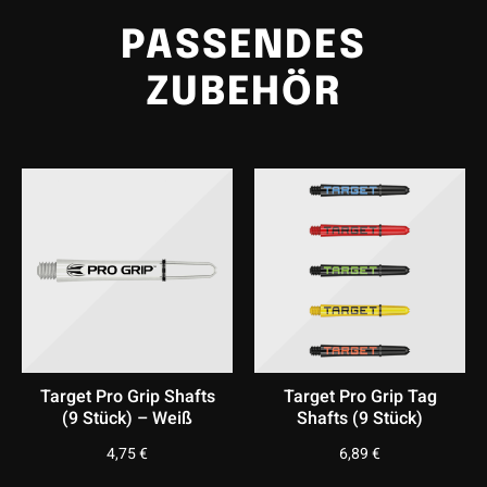
PASSENDES
Robustes Design in mehreren Größen
Gefertigt aus einem
speziell verstärkten Kunststoff
, sind die
ZUBEHÖR
L-Style Shafts
besonders bruchfest
und halten auch
intensiven Spielsituationen stand. Du bekommst sie in
verschiedenen Längen – perfekt für deinen individuellen
Wurfstil und Barrel-Typ.
Target Pro Grip Tag
Target Pro Grip Shafts
Shafts (9 Stück)
(9 Stück) – Transparent
6,89
€
4,75
€